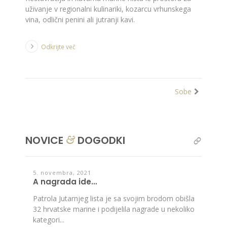
uživanje v regionalni kulinariki, kozarcu vrhunskega
vina, odlični penini ali jutranji kavi.
Odkrijte več
Sobe
NOVICE
DOGODKI
&
read
all
5. novembra, 2021
A nagrada ide…
Patrola Jutarnjeg lista je sa svojim brodom obišla
32 hrvatske marine i podijelila nagrade u nekoliko
kategori...