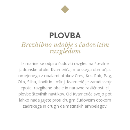
PLOVBA
Brezhibno udobje s čudovitim
razgledom
Iz marine se odpira čudoviti razgled na številne
jadranske otoke Kvarnerića, morskega območja,
omejenega z obalami otokov Cres, Krk, Rab, Pag,
Olib, Silba, Ilovik in Lošinj. Kvarnerić je zaradi svoje
lepote, razgibane obale in naravne različnosti cilj
plovbe številnih navtikov. Od Kvarnerića svojo pot
lahko nadaljujete proti drugim čudovitim otokom
zadrskega in drugih dalmatinskih arhipelagov.