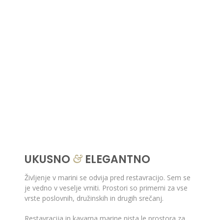
UKUSNO
ELEGANTNO
&
Življenje v marini se odvija pred restavracijo. Sem se
je vedno v veselje vrniti. Prostori so primerni za vse
vrste poslovnih, družinskih in drugih srečanj.
Restavracija in kavarna marine nista le prostora za