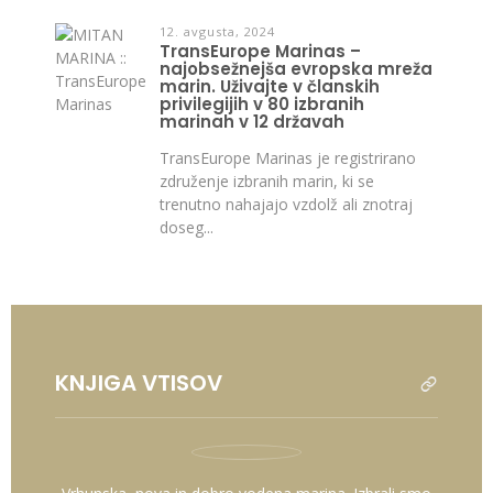
12. avgusta, 2024
TransEurope Marinas –
najobsežnejša evropska mreža
marin. Uživajte v članskih
privilegijih v 80 izbranih
marinah v 12 državah
TransEurope Marinas je registrirano
združenje izbranih marin, ki se
trenutno nahajajo vzdolž ali znotraj
doseg...
KNJIGA VTISOV
read
all