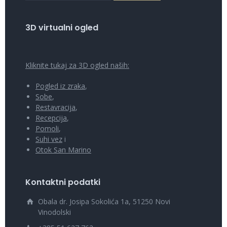
3D virtualni ogled
Kliknite tukaj za 3D ogled naših:
Pogled iz zraka
,
Sobe
,
Restavracija
,
Recepcija
,
Pomoli
,
Suhi vez
i
Otok San Marino
Kontaktni podatki
Obala dr. Josipa Sokolića 1a, 51250 Novi
Vinodolski