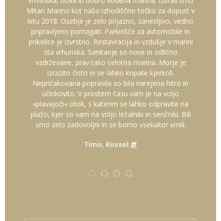
Vrhunska, nova in dobro vodena marina. Izbrali smo
Zel
Mitan Marino kot našo izhodiščno točko za dopust v
r
letu 2018. Osebje je zelo prijazno, zanesljivo, vedno
pripravljeno pomagati. Parkirišče za avtomobile in
prikolice je izvrstno. Restavracija in vzdušje v marini
sta vrhunska. Sanitarije so nove in odlično
vzdrževane, prav tako celotna marina. Morje je
izrazito čisto in se lahko kopate kjerkoli.
Nepričakovana popravila so bila narejena hitro in
učinkovito. V prostem času vam je na voljo
«plavajoči« otok, s katerim se lahko odpravite na
plažo, kjer so vam na voljo ležalniki in senčniki. Bili
smo zelo zadovoljni in se bomo vsekakor vrnili.
Timo, Rüssel
#