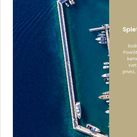
Sple
bodi
Poveži
kamer
svet
privez,