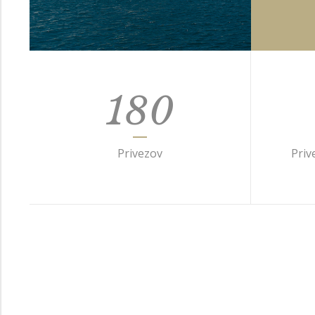
180
Privezov
Priv