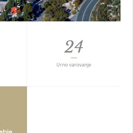
24
Urno varovanje
&
ebje