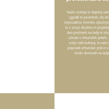
Naše osebje in skiperji v
ugodili in poskrbeli, da do
nepozabno morsko izkušnjo.
ki s svojo družino in prijatelj
dan preživeti na ladji in is
uživati v vrhunskih jedeh,
voljo naši kuharji, ki va
pripravili vrhunske jedi in 
bodo dostavili na ladj