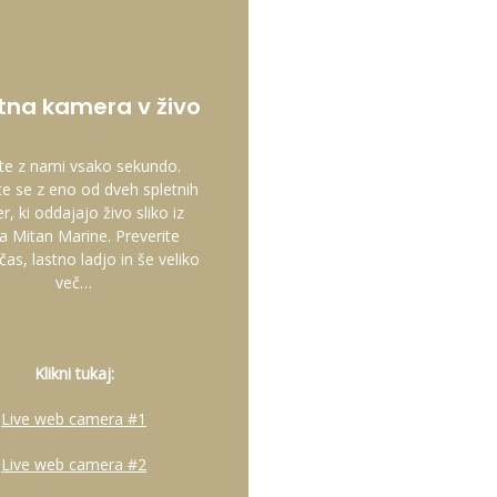
tna kamera v živo
te z nami vsako sekundo.
te se z eno od dveh spletnih
, ki oddajajo živo sliko iz
a Mitan Marine. Preverite
 čas, lastno ladjo in še veliko
več…
Klikni tukaj:
Live web camera #1
Live web camera #2