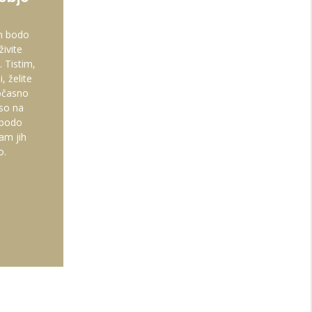
am bodo
živite
 Tistim,
i, želite
točasno
 so na
m bodo
vam jih
o.