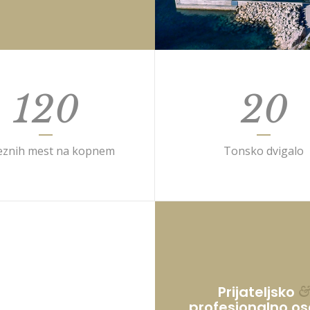
120
20
eznih mest na kopnem
Tonsko dvigalo
Prijateljsko
profesionalno os