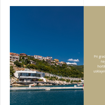
Pri gra
na
horti
usklaje