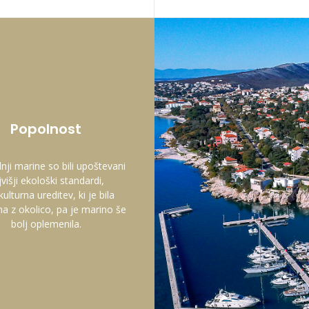
Popolnost
dnji marine so bili upoštevani
jvišji ekološki standardi,
kulturna ureditev, ki je bila
na z okolico, pa je marino še
bolj oplemenila.