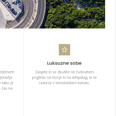
Luksuzne sobe
nedžment
Zaspite in se zbudite ob čudovitem
otavlja
pogledu na morje in na arhipelag, ki se
v tako je
razteza v Vinodolskem kanalu.
 čas na