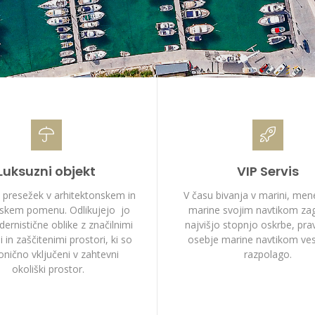
Luksuzni objekt
VIP Servis
 presežek v arhitektonskem in
V času bivanja v marini, me
rskem pomenu. Odlikujejo jo
marine svojim navtikom zag
ernistične oblike z značilnimi
najvišjo stopnjo oskrbe, pra
 in zaščitenimi prostori, ki so
osebje marine navtikom ves
nično vključeni v zahtevni
razpolago.
okoliški prostor.